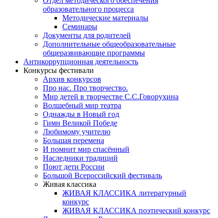
Отдел методического обеспечения
образовательного процесса
Методические материалы
Семинары
Документы для родителей
Дополнительные общеобразовательные
общеразвивающие программы
Антикоррупционная деятельность
Конкурсы фестивали
Архив конкурсов
Про нас. Про творчество.
Мир детей в творчестве С.С.Говорухина
Волшебный мир театра
Однажды в Новый год
Гимн Великой Победе
Любимому учителю
Большая перемена
И помнит мир спасённый
Наследники традиций
Поют дети России
Большой Всероссийский фестиваль
Живая классика
ЖИВАЯ КЛАССИКА литературный
конкурс
ЖИВАЯ КЛАССИКА поэтический конкурс