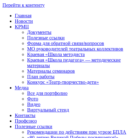
Перейти к контенту
Главная
Новости
КРМЦ
Документы
Полезные ссылки
Форма для обратной связи/вопросов
МО руководителей театральных коллективов
Краевая «Школа методиста
Краевая «Школа педагога» — методические
материалы
Материалы семинаров
План работы
Конкурс «Театр-творчество-дети»
Медиа
Все для портфолио
Фото
Видео
Виртуальный стенд
Контакты
Профсоюз
Полезные ссылки
Рекомендации по действиям при угрозе БПЛА
«80-летию Великой Победы посвящается!»