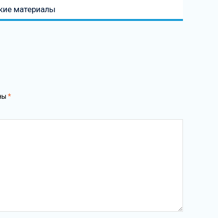
кие материалы
ны
*