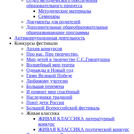
Отдел методического обеспечения
образовательного процесса
Методические материалы
Семинары
Документы для родителей
Дополнительные общеобразовательные
общеразвивающие программы
Антикоррупционная деятельность
Конкурсы фестивали
Архив конкурсов
Про нас. Про творчество.
Мир детей в творчестве С.С.Говорухина
Волшебный мир театра
Однажды в Новый год
Гимн Великой Победе
Любимому учителю
Большая перемена
И помнит мир спасённый
Наследники традиций
Поют дети России
Большой Всероссийский фестиваль
Живая классика
ЖИВАЯ КЛАССИКА литературный
конкурс
ЖИВАЯ КЛАССИКА поэтический конкурс