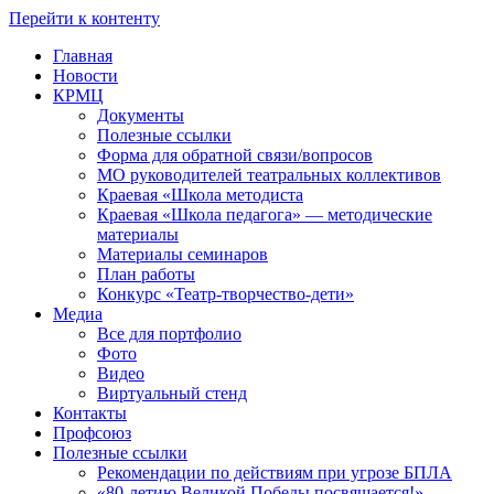
Перейти к контенту
Главная
Новости
КРМЦ
Документы
Полезные ссылки
Форма для обратной связи/вопросов
МО руководителей театральных коллективов
Краевая «Школа методиста
Краевая «Школа педагога» — методические
материалы
Материалы семинаров
План работы
Конкурс «Театр-творчество-дети»
Медиа
Все для портфолио
Фото
Видео
Виртуальный стенд
Контакты
Профсоюз
Полезные ссылки
Рекомендации по действиям при угрозе БПЛА
«80-летию Великой Победы посвящается!»