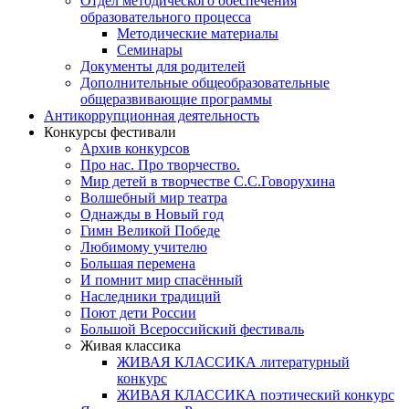
Отдел методического обеспечения
образовательного процесса
Методические материалы
Семинары
Документы для родителей
Дополнительные общеобразовательные
общеразвивающие программы
Антикоррупционная деятельность
Конкурсы фестивали
Архив конкурсов
Про нас. Про творчество.
Мир детей в творчестве С.С.Говорухина
Волшебный мир театра
Однажды в Новый год
Гимн Великой Победе
Любимому учителю
Большая перемена
И помнит мир спасённый
Наследники традиций
Поют дети России
Большой Всероссийский фестиваль
Живая классика
ЖИВАЯ КЛАССИКА литературный
конкурс
ЖИВАЯ КЛАССИКА поэтический конкурс