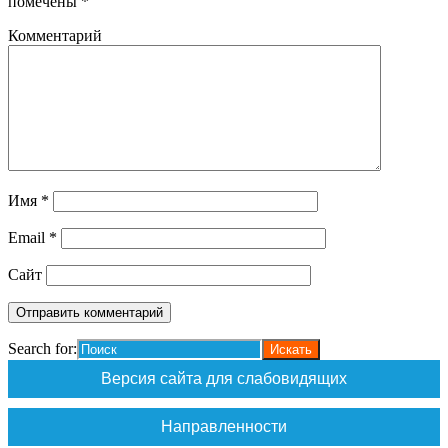
помечены
*
Комментарий
Имя
*
Email
*
Сайт
Search for:
Версия сайта для слабовидящих
Направленности