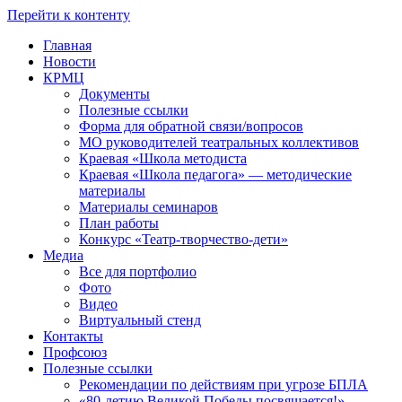
Перейти к контенту
Главная
Новости
КРМЦ
Документы
Полезные ссылки
Форма для обратной связи/вопросов
МО руководителей театральных коллективов
Краевая «Школа методиста
Краевая «Школа педагога» — методические
материалы
Материалы семинаров
План работы
Конкурс «Театр-творчество-дети»
Медиа
Все для портфолио
Фото
Видео
Виртуальный стенд
Контакты
Профсоюз
Полезные ссылки
Рекомендации по действиям при угрозе БПЛА
«80-летию Великой Победы посвящается!»