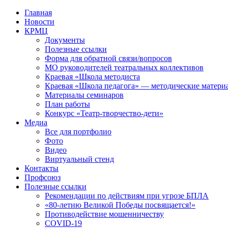
Перейти
Главная
к
Новости
контенту
КРМЦ
Документы
Полезные ссылки
Форма для обратной связи/вопросов
МО руководителей театральных коллективов
Краевая «Школа методиста
Краевая «Школа педагога» — методические матери
Материалы семинаров
План работы
Конкурс «Театр-творчество-дети»
Медиа
Все для портфолио
Фото
Видео
Виртуальный стенд
Контакты
Профсоюз
Полезные ссылки
Рекомендации по действиям при угрозе БПЛА
«80-летию Великой Победы посвящается!»
Противодействие мошенничеству
COVID-19