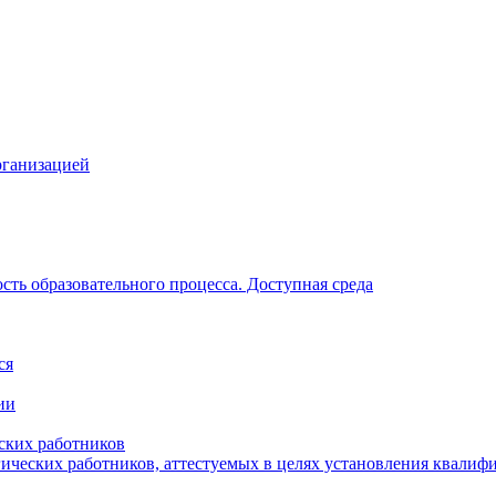
рганизацией
ть образовательного процесса. Доступная среда
ся
ии
ских работников
гических работников, аттестуемых в целях установления квалиф