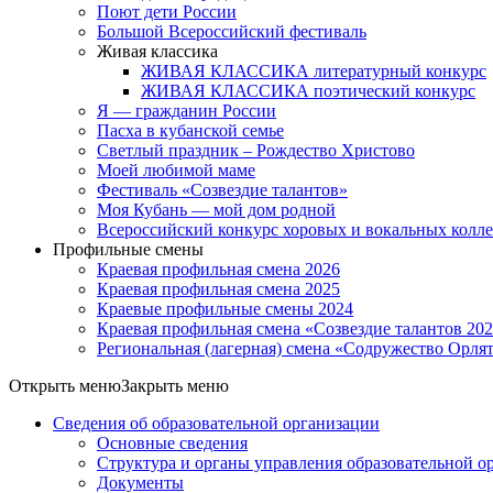
Поют дети России
Большой Всероссийский фестиваль
Живая классика
ЖИВАЯ КЛАССИКА литературный конкурс
ЖИВАЯ КЛАССИКА поэтический конкурс
Я — гражданин России
Пасха в кубанской семье
Светлый праздник – Рождество Христово
Моей любимой маме
Фестиваль «Созвездие талантов»
Моя Кубань — мой дом родной
Всероссийский конкурс хоровых и вокальных колл
Профильные смены
Краевая профильная смена 2026
Краевая профильная смена 2025
Краевые профильные смены 2024
Краевая профильная смена «Созвездие талантов 20
Региональная (лагерная) смена «Содружество Орля
Открыть меню
Закрыть меню
Сведения об образовательной организации
Основные сведения
Структура и органы управления образовательной о
Документы