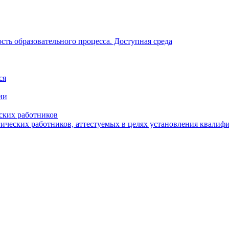
ть образовательного процесса. Доступная среда
ся
ии
ских работников
гических работников, аттестуемых в целях установления квалиф