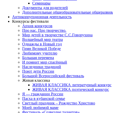
Семинары
Документы для родителей
Дополнительные общеобразовательные общеразви
Антикоррупционная деятельность
Конкурсы фестивали
Архив конкурсов
Про нас. Про творчество.
Мир детей в творчестве С.С.Говорухина
Волшебный мир театра
Однажды в Новый год
Гимн Великой Победе
Любимому учителю
Большая перемена
И помнит мир спасённый
Наследники традиций
Поют дети России
Большой Всероссийский фестиваль
Живая классика
ЖИВАЯ КЛАССИКА литературный конкурс
ЖИВАЯ КЛАССИКА поэтический конкурс
Я — гражданин России
Пасха в кубанской семье
Светлый праздник – Рождество Христово
Моей любимой маме
Фестиваль «Созвездие талантов»