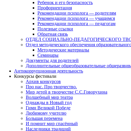
Ребенок и его безопасность
Профориентация
Рекомендации психолога — родителям
Рекомендации психолога — учащимся
Рекомендации психолога — педагогам
Полезные ссылки
Обратная связь
ОТДЕЛ СОЦИАЛЬНО-ПЕДАГОГИЧЕСКОГО ТВ
Отдел методического обеспечения образовательног
Методические материалы
Семинары
Документы для родителей
Дополнительные общеобразовательные общеразви
Антикоррупционная деятельность
Конкурсы фестивали
Архив конкурсов
Про нас. Про творчество.
Мир детей в творчестве С.С.Говорухина
Волшебный мир театра
Однажды в Новый год
Гимн Великой Победе
Любимому учителю
Большая перемена
И помнит мир спасённый
Наследники традиций