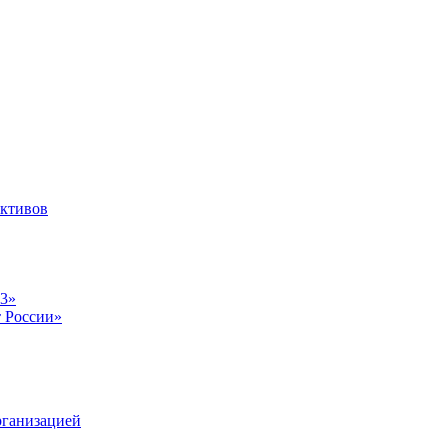
ективов
23»
т России»
рганизацией