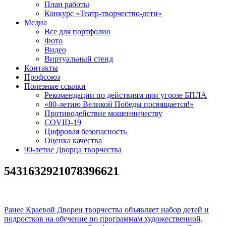
План работы
Конкурс «Театр-творчество-дети»
Медиа
Все для портфолио
Фото
Видео
Виртуальный стенд
Контакты
Профсоюз
Полезные ссылки
Рекомендации по действиям при угрозе БПЛА
«80-летию Великой Победы посвящается!»
Противодействие мошенничеству
COVID-19
Цифровая безопасность
Оценка качества
90-летие Дворца творчества
5431632921078396621
Навигация
Предыдущая
Ранее
Краевой Дворец творчества объявляет набор детей и
запись:
подростков на обучение по программам художественной,
по