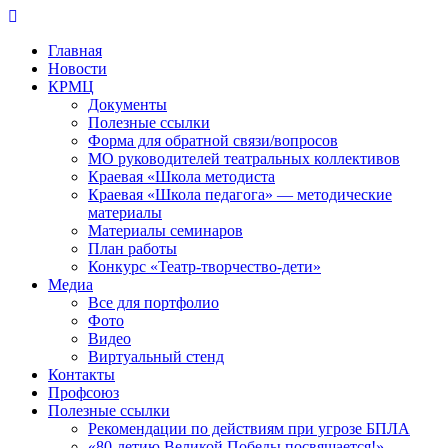
Перейти
к
Главная
контенту
Новости
КРМЦ
Документы
Полезные ссылки
Форма для обратной связи/вопросов
МО руководителей театральных коллективов
Краевая «Школа методиста
Краевая «Школа педагога» — методические
материалы
Материалы семинаров
План работы
Конкурс «Театр-творчество-дети»
Медиа
Все для портфолио
Фото
Видео
Виртуальный стенд
Контакты
Профсоюз
Полезные ссылки
Рекомендации по действиям при угрозе БПЛА
«80-летию Великой Победы посвящается!»