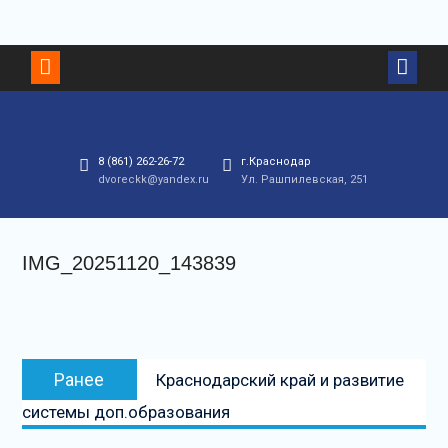
Перейти
к
контенту
8 (861) 262-26-72
г.Краснодар
dvoreckk@yandex.ru
Ул. Рашпилевская, 251
IMG_20251120_143839
Навигация
Предыдущая
Ранее
Краснодарский край и развитие
по
запись:
системы доп.образования
записям