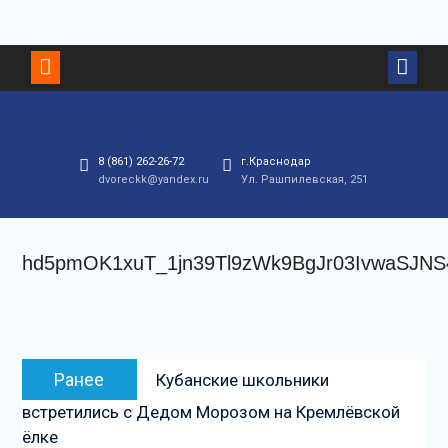
Перейти
к
контенту
8 (861) 262-26-72
г.Краснодар
dvoreckk@yandex.ru
Ул. Рашпилевская, 251
hd5pmOK1xuT_1jn39Tl9zWk9BgJr03IvwaSJNS
Навигация
Предыдущая
Ранее
Кубанские школьники
по
запись:
встретились с Дедом Морозом на Кремлёвской
записям
ёлке