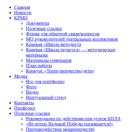
Перейти
Главная
к
Новости
контенту
КРМЦ
Документы
Полезные ссылки
Форма для обратной связи/вопросов
МО руководителей театральных коллективов
Краевая «Школа методиста
Краевая «Школа педагога» — методические
материалы
Материалы семинаров
План работы
Конкурс «Театр-творчество-дети»
Медиа
Все для портфолио
Фото
Видео
Виртуальный стенд
Контакты
Профсоюз
Полезные ссылки
Рекомендации по действиям при угрозе БПЛА
«80-летию Великой Победы посвящается!»
Противодействие мошенничеству