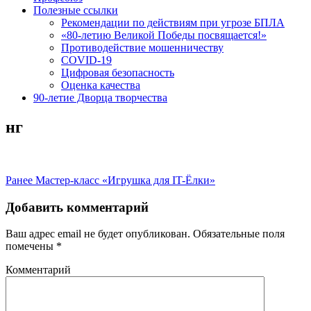
Полезные ссылки
Рекомендации по действиям при угрозе БПЛА
«80-летию Великой Победы посвящается!»
Противодействие мошенничеству
COVID-19
Цифровая безопасность
Оценка качества
90-летие Дворца творчества
нг
Навигация
Предыдущая
Ранее
Мастер-класс «Игрушка для IT-Ёлки»
запись:
по
Добавить комментарий
записям
Ваш адрес email не будет опубликован.
Обязательные поля
помечены
*
Комментарий