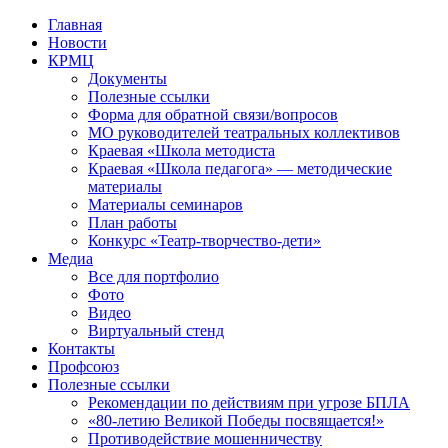
Перейти
Главная
к
Новости
контенту
КРМЦ
Документы
Полезные ссылки
Форма для обратной связи/вопросов
МО руководителей театральных коллективов
Краевая «Школа методиста
Краевая «Школа педагога» — методические
материалы
Материалы семинаров
План работы
Конкурс «Театр-творчество-дети»
Медиа
Все для портфолио
Фото
Видео
Виртуальный стенд
Контакты
Профсоюз
Полезные ссылки
Рекомендации по действиям при угрозе БПЛА
«80-летию Великой Победы посвящается!»
Противодействие мошенничеству