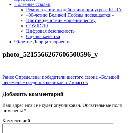
Полезные ссылки
Рекомендации по действиям при угрозе БПЛА
«80-летию Великой Победы посвящается!»
Противодействие мошенничеству
COVID-19
Цифровая безопасность
Оценка качества
90-летие Дворца творчества
photo_5215566267606500596_y
Навигация
Предыдущая
Ранее
Определены победители шестого сезона «Большой
запись:
перемены» среди школьников 5-7 классов
по
записям
Добавить комментарий
Ваш адрес email не будет опубликован.
Обязательные поля
помечены
*
Комментарий