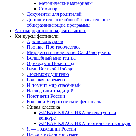
Методические материалы
Семинары
Документы для родителей
Дополнительные общеобразовательные
общеразвивающие программы
Антикоррупционная деятельность
Конкурсы фестивали
Архив конкурсов
Про нас. Про творчество.
Мир детей в творчестве С.С.Говорухина
Волшебный мир театра
Однажды в Новый год
Гимн Великой Победе
Любимому учителю
Большая перемена
И помнит мир спасённый
Наследники традиций
Поют дети России
Большой Всероссийский фестиваль
Живая классика
ЖИВАЯ КЛАССИКА литературный
конкурс
ЖИВАЯ КЛАССИКА поэтический конкурс
Я — гражданин России
Пасха в кубанской семье