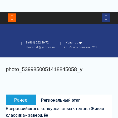
Перейти
к
контенту
8 (861) 262-26-72
г.Краснодар
dvoreckk@yandex.ru
Ул. Рашпилевская, 251
photo_5399850051418845058_y
Навигация
Предыдущая
Ранее
Региональный этап
по
запись:
Всероссийского конкурса юных чтецов «Живая
записям
классика» завершён