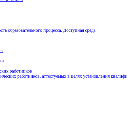
ть образовательного процесса. Доступная среда
ся
ии
ских работников
гических работников, аттестуемых в целях установления квалиф