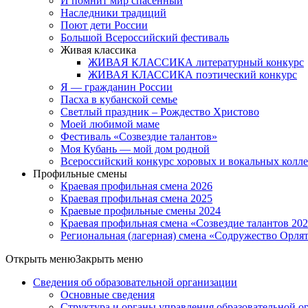
И помнит мир спасённый
Наследники традиций
Поют дети России
Большой Всероссийский фестиваль
Живая классика
ЖИВАЯ КЛАССИКА литературный конкурс
ЖИВАЯ КЛАССИКА поэтический конкурс
Я — гражданин России
Пасха в кубанской семье
Светлый праздник – Рождество Христово
Моей любимой маме
Фестиваль «Созвездие талантов»
Моя Кубань — мой дом родной
Всероссийский конкурс хоровых и вокальных колл
Профильные смены
Краевая профильная смена 2026
Краевая профильная смена 2025
Краевые профильные смены 2024
Краевая профильная смена «Созвездие талантов 20
Региональная (лагерная) смена «Содружество Орля
Открыть меню
Закрыть меню
Сведения об образовательной организации
Основные сведения
Структура и органы управления образовательной о