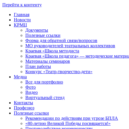
Перейти к контенту
Главная
Новости
КРМЦ
Документы
Полезные ссылки
Форма для обратной связи/вопросов
МО руководителей театральных коллективов
Краевая «Школа методиста
Краевая «Школа педагога» — методические матери
Материалы семинаров
План работы
Конкурс «Театр-творчество-дети»
Медиа
Все для портфолио
Фото
Видео
Виртуальный стенд
Контакты
Профсоюз
Полезные ссылки
Рекомендации по действиям при угрозе БПЛА
«80-летию Великой Победы посвящается!»
Противодействие мошенничеству