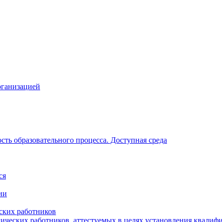
рганизацией
ть образовательного процесса. Доступная среда
ся
ии
ских работников
гических работников, аттестуемых в целях установления квалиф