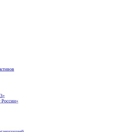
ективов
23»
т России»
рганизацией