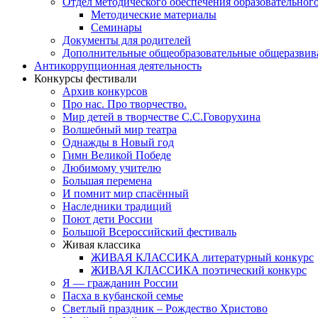
Отдел методического обеспечения образовательног
Методические материалы
Семинары
Документы для родителей
Дополнительные общеобразовательные общеразви
Антикоррупционная деятельность
Конкурсы фестивали
Архив конкурсов
Про нас. Про творчество.
Мир детей в творчестве С.С.Говорухина
Волшебный мир театра
Однажды в Новый год
Гимн Великой Победе
Любимому учителю
Большая перемена
И помнит мир спасённый
Наследники традиций
Поют дети России
Большой Всероссийский фестиваль
Живая классика
ЖИВАЯ КЛАССИКА литературный конкурс
ЖИВАЯ КЛАССИКА поэтический конкурс
Я — гражданин России
Пасха в кубанской семье
Светлый праздник – Рождество Христово