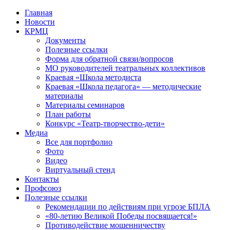
Перейти
Главная
к
Новости
контенту
КРМЦ
Документы
Полезные ссылки
Форма для обратной связи/вопросов
МО руководителей театральных коллективов
Краевая «Школа методиста
Краевая «Школа педагога» — методические
материалы
Материалы семинаров
План работы
Конкурс «Театр-творчество-дети»
Медиа
Все для портфолио
Фото
Видео
Виртуальный стенд
Контакты
Профсоюз
Полезные ссылки
Рекомендации по действиям при угрозе БПЛА
«80-летию Великой Победы посвящается!»
Противодействие мошенничеству