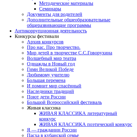
Методические материалы
Семинары
Документы для родителей
Дополнительные общеобразовательные
общеразвивающие программы
Антикоррупционная деятельность
Конкурсы фестивали
Архив конкурсов
Про нас. Про творчество.
Мир детей в творчестве С.С.Говорухина
Волшебный мир театра
Однажды в Новый год
Гимн Великой Победе
Любимому учителю
Большая перемена
И помнит мир спасённый
Наследники традиций
Поют дети России
Большой Всероссийский фестиваль
Живая классика
ЖИВАЯ КЛАССИКА литературный
конкурс
ЖИВАЯ КЛАССИКА поэтический конкурс
Я — гражданин России
Пасха в кубанской семье