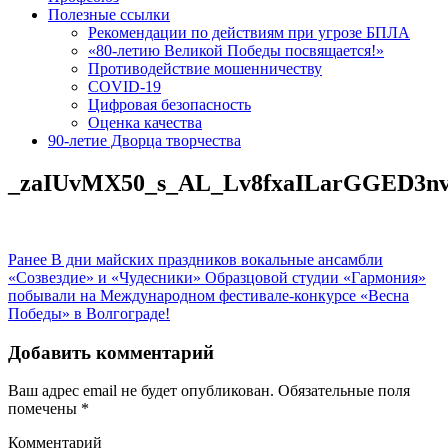
Полезные ссылки
Рекомендации по действиям при угрозе БПЛА
«80-летию Великой Победы посвящается!»
Противодействие мошенничеству
COVID-19
Цифровая безопасность
Оценка качества
90-летие Дворца творчества
_zaIUvMX50_s_AL_Lv8fxaILarGGED3
Навигация
Предыдущая
Ранее
В дни майских праздников вокальные ансамбли
запись:
«Созвездие» и «Чудесники» Образцовой студии «Гармония»
по
побывали на Международном фестивале-конкурсе «Весна
записям
Победы» в Волгограде!
Добавить комментарий
Ваш адрес email не будет опубликован.
Обязательные поля
помечены
*
Комментарий