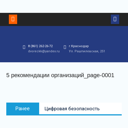
Перейти
к
контенту
8 (861) 262-26-72
г.Краснодар
dvoreckk@yandex.ru
Ул. Рашпилевская, 251
5 рекомендации организаций_page-0001
Навигация
Предыдущая
Ранее
Цифровая безопасность
по
запись:
записям