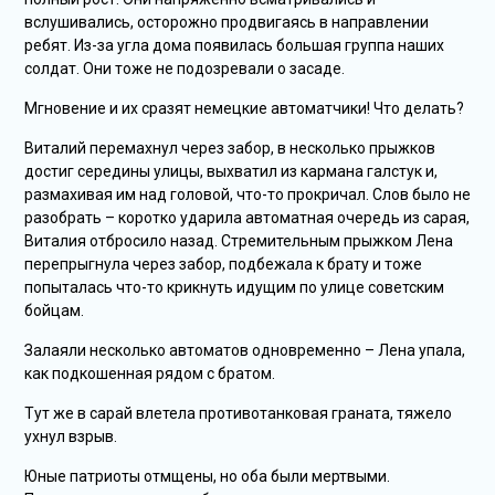
вслушивались, осторожно продвигаясь в направлении
ребят. Из-за угла дома появилась большая группа наших
солдат. Они тоже не подозревали о засаде.
Мгновение и их сразят немецкие автоматчики! Что делать?
Виталий перемахнул через забор, в несколько прыжков
достиг середины улицы, выхватил из кармана галстук и,
размахивая им над головой, что-то прокричал. Слов было не
разобрать – коротко ударила автоматная очередь из сарая,
Виталия отбросило назад. Стремительным прыжком Лена
перепрыгнула через забор, подбежала к брату и тоже
попыталась что-то крикнуть идущим по улице советским
бойцам.
Залаяли несколько автоматов одновременно – Лена упала,
как подкошенная рядом с братом.
Тут же в сарай влетела противотанковая граната, тяжело
ухнул взрыв.
Юные патриоты отмщены, но оба были мертвыми.