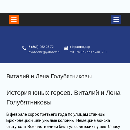
Перейти
к
контенту
8 (861) 262-26-72
г.Краснодар
dvoreckk@yandex.ru
Ул. Рашпилевская, 251
Виталий и Лена Голубятниковы
История юных героев. Виталий и Лена
Голубятниковы
В феврале сорок третьего года по улицам станицы
Брюховецкой шли унылые колонны. Немецкие войска
отступали. Все явственней был гул советских пушек. С часу