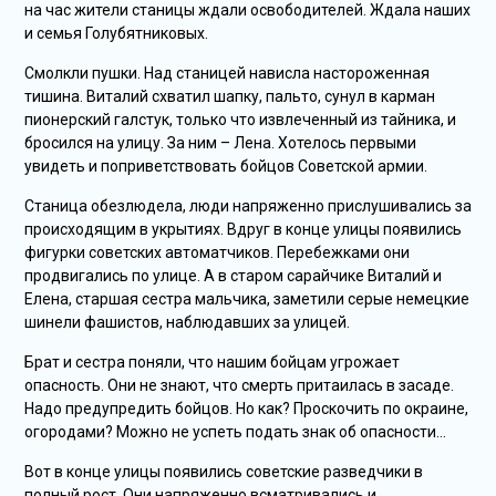
на час жители станицы ждали освободителей. Ждала наших
и семья Голубятниковых.
Смолкли пушки. Над станицей нависла настороженная
тишина. Виталий схватил шапку, пальто, сунул в карман
пионерский галстук, только что извлеченный из тайника, и
бросился на улицу. За ним – Лена. Хотелось первыми
увидеть и поприветствовать бойцов Советской армии.
Станица обезлюдела, люди напряженно прислушивались за
происходящим в укрытиях. Вдруг в конце улицы появились
фигурки советских автоматчиков. Перебежками они
продвигались по улице. А в старом сарайчике Виталий и
Елена, старшая сестра мальчика, заметили серые немецкие
шинели фашистов, наблюдавших за улицей.
Брат и сестра поняли, что нашим бойцам угрожает
опасность. Они не знают, что смерть притаилась в засаде.
Надо предупредить бойцов. Но как? Проскочить по окраине,
огородами? Можно не успеть подать знак об опасности…
Вот в конце улицы появились советские разведчики в
полный рост. Они напряженно всматривались и