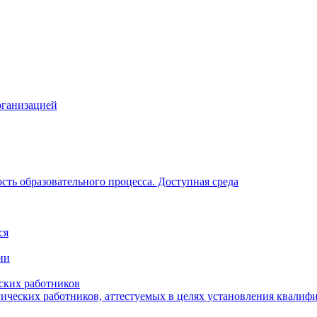
рганизацией
ть образовательного процесса. Доступная среда
ся
ии
ских работников
гических работников, аттестуемых в целях установления квалиф