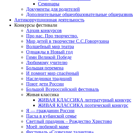
Семинары
Документы для родителей
Дополнительные общеобразовательные общеразви
Антикоррупционная деятельность
Конкурсы фестивали
Архив конкурсов
Про нас. Про творчество.
Мир детей в творчестве С.С.Говорухина
Волшебный мир театра
Однажды в Новый год
Гимн Великой Победе
Любимому учителю
Большая перемена
И помнит мир спасённый
Наследники традиций
Поют дети России
Большой Всероссийский фестиваль
Живая классика
ЖИВАЯ КЛАССИКА литературный конкурс
ЖИВАЯ КЛАССИКА поэтический конкурс
Я — гражданин России
Пасха в кубанской семье
Светлый праздник – Рождество Христово
Моей любимой маме
Фестиваль «Созвездие талантов»