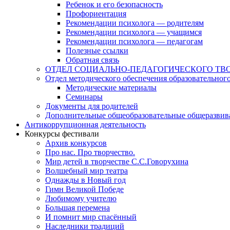
Ребенок и его безопасность
Профориентация
Рекомендации психолога — родителям
Рекомендации психолога — учащимся
Рекомендации психолога — педагогам
Полезные ссылки
Обратная связь
ОТДЕЛ СОЦИАЛЬНО-ПЕДАГОГИЧЕСКОГО ТВ
Отдел методического обеспечения образовательног
Методические материалы
Семинары
Документы для родителей
Дополнительные общеобразовательные общеразви
Антикоррупционная деятельность
Конкурсы фестивали
Архив конкурсов
Про нас. Про творчество.
Мир детей в творчестве С.С.Говорухина
Волшебный мир театра
Однажды в Новый год
Гимн Великой Победе
Любимому учителю
Большая перемена
И помнит мир спасённый
Наследники традиций