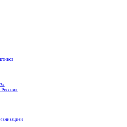
ективов
23»
т России»
рганизацией