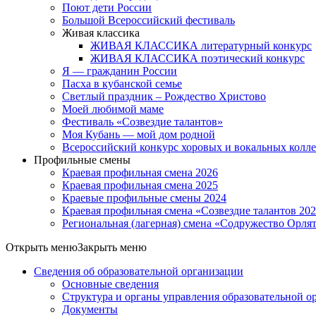
Поют дети России
Большой Всероссийский фестиваль
Живая классика
ЖИВАЯ КЛАССИКА литературный конкурс
ЖИВАЯ КЛАССИКА поэтический конкурс
Я — гражданин России
Пасха в кубанской семье
Светлый праздник – Рождество Христово
Моей любимой маме
Фестиваль «Созвездие талантов»
Моя Кубань — мой дом родной
Всероссийский конкурс хоровых и вокальных колл
Профильные смены
Краевая профильная смена 2026
Краевая профильная смена 2025
Краевые профильные смены 2024
Краевая профильная смена «Созвездие талантов 20
Региональная (лагерная) смена «Содружество Орля
Открыть меню
Закрыть меню
Сведения об образовательной организации
Основные сведения
Структура и органы управления образовательной о
Документы