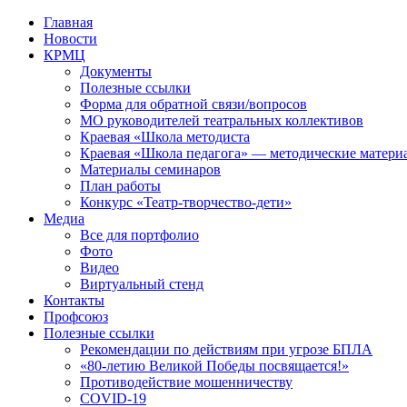
Перейти
Главная
к
Новости
контенту
КРМЦ
Документы
Полезные ссылки
Форма для обратной связи/вопросов
МО руководителей театральных коллективов
Краевая «Школа методиста
Краевая «Школа педагога» — методические матери
Материалы семинаров
План работы
Конкурс «Театр-творчество-дети»
Медиа
Все для портфолио
Фото
Видео
Виртуальный стенд
Контакты
Профсоюз
Полезные ссылки
Рекомендации по действиям при угрозе БПЛА
«80-летию Великой Победы посвящается!»
Противодействие мошенничеству
COVID-19