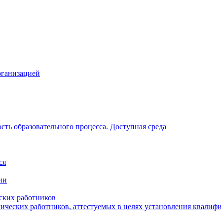
рганизацией
ть образовательного процесса. Доступная среда
ся
ии
ских работников
гических работников, аттестуемых в целях установления квалиф