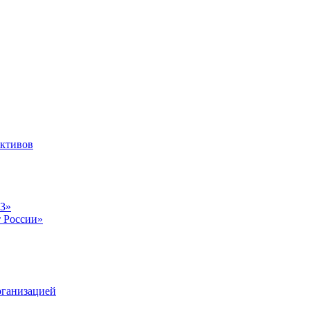
ективов
23»
т России»
рганизацией