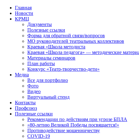
Перейти
Главная
к
Новости
контенту
КРМЦ
Документы
Полезные ссылки
Форма для обратной связи/вопросов
МО руководителей театральных коллективов
Краевая «Школа методиста
Краевая «Школа педагога» — методические матери
Материалы семинаров
План работы
Конкурс «Театр-творчество-дети»
Медиа
Все для портфолио
Фото
Видео
Виртуальный стенд
Контакты
Профсоюз
Полезные ссылки
Рекомендации по действиям при угрозе БПЛА
«80-летию Великой Победы посвящается!»
Противодействие мошенничеству
COVID-19