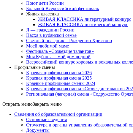
Поют дети России
Большой Всероссийский фестиваль
Живая классика
ЖИВАЯ КЛАССИКА литературный конкурс
ЖИВАЯ КЛАССИКА поэтический конкурс
Я — гражданин России
Пасха в кубанской семье
Светлый праздник – Рождество Христово
Моей любимой маме
Фестиваль «Созвездие талантов»
Моя Кубань — мой дом родной
Всероссийский конкурс хоровых и вокальных колл
Профильные смены
Краевая профильная смена 2026
Краевая профильная смена 2025
Краевые профильные смены 2024
Краевая профильная смена «Созвездие талантов 20
Региональная (лагерная) смена «Содружество Орля
Открыть меню
Закрыть меню
Сведения об образовательной организации
Основные сведения
Структура и органы управления образовательной о
Документы