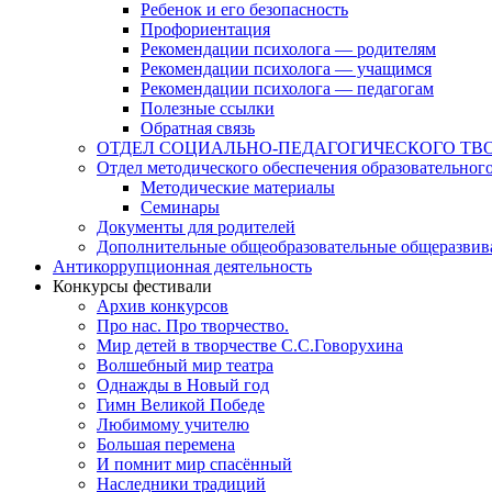
Ребенок и его безопасность
Профориентация
Рекомендации психолога — родителям
Рекомендации психолога — учащимся
Рекомендации психолога — педагогам
Полезные ссылки
Обратная связь
ОТДЕЛ СОЦИАЛЬНО-ПЕДАГОГИЧЕСКОГО ТВ
Отдел методического обеспечения образовательног
Методические материалы
Семинары
Документы для родителей
Дополнительные общеобразовательные общеразви
Антикоррупционная деятельность
Конкурсы фестивали
Архив конкурсов
Про нас. Про творчество.
Мир детей в творчестве С.С.Говорухина
Волшебный мир театра
Однажды в Новый год
Гимн Великой Победе
Любимому учителю
Большая перемена
И помнит мир спасённый
Наследники традиций