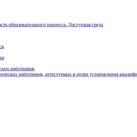
ть образовательного процесса. Доступная среда
ся
ии
ских работников
гических работников, аттестуемых в целях установления квалиф