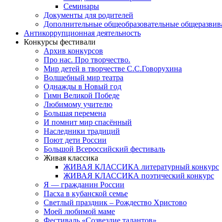
Семинары
Документы для родителей
Дополнительные общеобразовательные общеразви
Антикоррупционная деятельность
Конкурсы фестивали
Архив конкурсов
Про нас. Про творчество.
Мир детей в творчестве С.С.Говорухина
Волшебный мир театра
Однажды в Новый год
Гимн Великой Победе
Любимому учителю
Большая перемена
И помнит мир спасённый
Наследники традиций
Поют дети России
Большой Всероссийский фестиваль
Живая классика
ЖИВАЯ КЛАССИКА литературный конкурс
ЖИВАЯ КЛАССИКА поэтический конкурс
Я — гражданин России
Пасха в кубанской семье
Светлый праздник – Рождество Христово
Моей любимой маме
Фестиваль «Созвездие талантов»