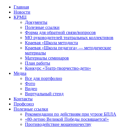
Перейти
Главная
к
Новости
контенту
КРМЦ
Документы
Полезные ссылки
Форма для обратной связи/вопросов
МО руководителей театральных коллективов
Краевая «Школа методиста
Краевая «Школа педагога» — методические
материалы
Материалы семинаров
План работы
Конкурс «Театр-творчество-дети»
Медиа
Все для портфолио
Фото
Видео
Виртуальный стенд
Контакты
Профсоюз
Полезные ссылки
Рекомендации по действиям при угрозе БПЛА
«80-летию Великой Победы посвящается!»
Противодействие мошенничеству