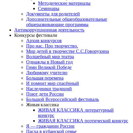
Методические материалы
Семинары
Документы для родителей
Дополнительные общеобразовательные
общеразвивающие программы
Антикоррупционная деятельность
Конкурсы фестивали
Архив конкурсов
Про нас. Про творчество.
Мир детей в творчестве С.С.Говорухина
Волшебный мир театра
Однажды в Новый год
Гимн Великой Победе
Любимому учителю
Большая перемена
И помнит мир спасённый
Наследники традиций
Поют дети России
Большой Всероссийский фестиваль
Живая классика
ЖИВАЯ КЛАССИКА литературный
конкурс
ЖИВАЯ КЛАССИКА поэтический конкурс
Я — гражданин России
Пасха в кубанской семье