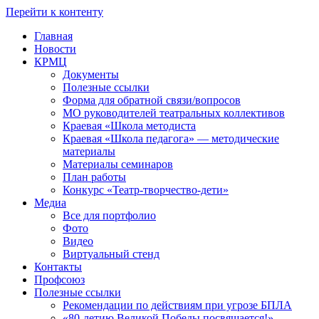
Перейти к контенту
Главная
Новости
КРМЦ
Документы
Полезные ссылки
Форма для обратной связи/вопросов
МО руководителей театральных коллективов
Краевая «Школа методиста
Краевая «Школа педагога» — методические
материалы
Материалы семинаров
План работы
Конкурс «Театр-творчество-дети»
Медиа
Все для портфолио
Фото
Видео
Виртуальный стенд
Контакты
Профсоюз
Полезные ссылки
Рекомендации по действиям при угрозе БПЛА
«80-летию Великой Победы посвящается!»