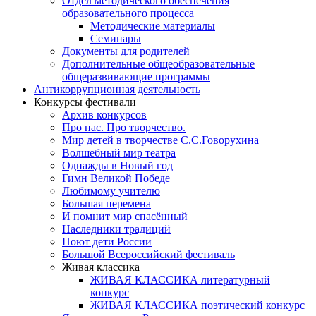
Отдел методического обеспечения
образовательного процесса
Методические материалы
Семинары
Документы для родителей
Дополнительные общеобразовательные
общеразвивающие программы
Антикоррупционная деятельность
Конкурсы фестивали
Архив конкурсов
Про нас. Про творчество.
Мир детей в творчестве С.С.Говорухина
Волшебный мир театра
Однажды в Новый год
Гимн Великой Победе
Любимому учителю
Большая перемена
И помнит мир спасённый
Наследники традиций
Поют дети России
Большой Всероссийский фестиваль
Живая классика
ЖИВАЯ КЛАССИКА литературный
конкурс
ЖИВАЯ КЛАССИКА поэтический конкурс