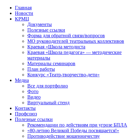
Перейти
Главная
к
Новости
контенту
КРМЦ
Документы
Полезные ссылки
Форма для обратной связи/вопросов
МО руководителей театральных коллективов
Краевая «Школа методиста
Краевая «Школа педагога» — методические
материалы
Материалы семинаров
План работы
Конкурс «Театр-творчество-дети»
Медиа
Все для портфолио
Фото
Видео
Виртуальный стенд
Контакты
Профсоюз
Полезные ссылки
Рекомендации по действиям при угрозе БПЛА
«80-летию Великой Победы посвящается!»
Противодействие мошенничеству