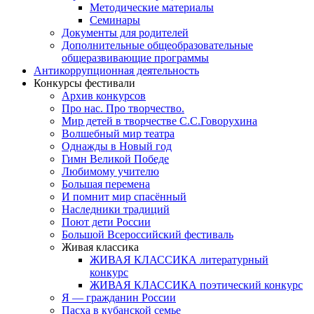
Методические материалы
Семинары
Документы для родителей
Дополнительные общеобразовательные
общеразвивающие программы
Антикоррупционная деятельность
Конкурсы фестивали
Архив конкурсов
Про нас. Про творчество.
Мир детей в творчестве С.С.Говорухина
Волшебный мир театра
Однажды в Новый год
Гимн Великой Победе
Любимому учителю
Большая перемена
И помнит мир спасённый
Наследники традиций
Поют дети России
Большой Всероссийский фестиваль
Живая классика
ЖИВАЯ КЛАССИКА литературный
конкурс
ЖИВАЯ КЛАССИКА поэтический конкурс
Я — гражданин России
Пасха в кубанской семье