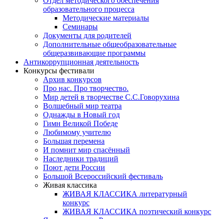
Отдел методического обеспечения
образовательного процесса
Методические материалы
Семинары
Документы для родителей
Дополнительные общеобразовательные
общеразвивающие программы
Антикоррупционная деятельность
Конкурсы фестивали
Архив конкурсов
Про нас. Про творчество.
Мир детей в творчестве С.С.Говорухина
Волшебный мир театра
Однажды в Новый год
Гимн Великой Победе
Любимому учителю
Большая перемена
И помнит мир спасённый
Наследники традиций
Поют дети России
Большой Всероссийский фестиваль
Живая классика
ЖИВАЯ КЛАССИКА литературный
конкурс
ЖИВАЯ КЛАССИКА поэтический конкурс