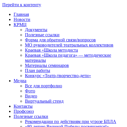
Перейти к контенту
Главная
Новости
КРМЦ
Документы
Полезные ссылки
Форма для обратной связи/вопросов
МО руководителей театральных коллективов
Краевая «Школа методиста
Краевая «Школа педагога» — методические
материалы
Материалы семинаров
План работы
Конкурс «Театр-творчество-дети»
Медиа
Все для портфолио
Фото
Видео
Виртуальный стенд
Контакты
Профсоюз
Полезные ссылки
Рекомендации по действиям при угрозе БПЛА
«80-летию Великой Победы посвящается!»