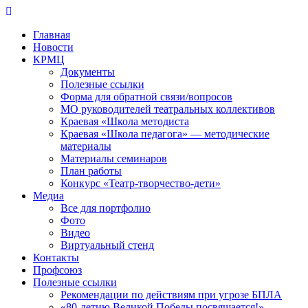
Перейти
к
Главная
контенту
Новости
КРМЦ
Документы
Полезные ссылки
Форма для обратной связи/вопросов
МО руководителей театральных коллективов
Краевая «Школа методиста
Краевая «Школа педагога» — методические
материалы
Материалы семинаров
План работы
Конкурс «Театр-творчество-дети»
Медиа
Все для портфолио
Фото
Видео
Виртуальный стенд
Контакты
Профсоюз
Полезные ссылки
Рекомендации по действиям при угрозе БПЛА
«80-летию Великой Победы посвящается!»