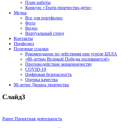
План работы
Конкурс «Театр-творчество-дети»
Медиа
Все для портфолио
Фото
Видео
Виртуальный стенд
Контакты
Профсоюз
Полезные ссылки
Рекомендации по действиям при угрозе БПЛА
«80-летию Великой Победы посвящается!»
Противодействие мошенничеству
COVID-19
Цифровая безопасность
Оценка качества
90-летие Дворца творчества
Слайд3
Навигация
Предыдущая
Ранее
Проектная деятельность
запись:
по