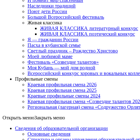
И помнит мир спасённый
Наследники традиций
Поют дети России
Большой Всероссийский фестиваль
Живая классика
ЖИВАЯ КЛАССИКА литературный конкурс
ЖИВАЯ КЛАССИКА поэтический конкурс
Я — гражданин России
Пасха в кубанской семье
Светлый праздник – Рождество Христово
Моей любимой маме
Фестиваль «Созвездие талантов»
Моя Кубань — мой дом родной
Всероссийский конкурс хоровых и вокальных колл
Профильные смены
Краевая профильная смена 2026
Краевая профильная смена 2025
Краевые профильные смены 2024
Краевая профильная смена «Созвездие талантов 20
Региональная (лагерная) смена «Содружество Орля
Открыть меню
Закрыть меню
Сведения об образовательной организации
Основные сведения
Структура и органы управления образовательной о