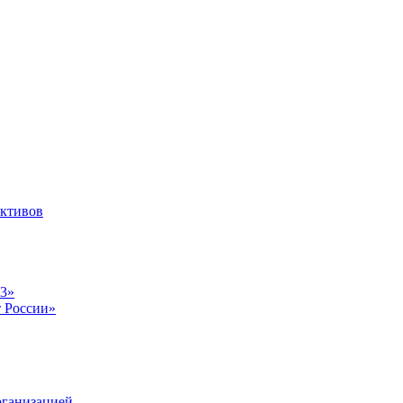
ективов
23»
т России»
рганизацией