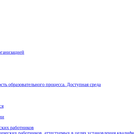
рганизацией
ть образовательного процесса. Доступная среда
ся
ии
ских работников
гических работников, аттестуемых в целях установления квалиф