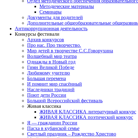
Отдел методического обеспечения образовательног
Методические материалы
Семинары
Документы для родителей
Дополнительные общеобразовательные общеразви
Антикоррупционная деятельность
Конкурсы фестивали
Архив конкурсов
Про нас. Про творчество.
Мир детей в творчестве С.С.Говорухина
Волшебный мир театра
Однажды в Новый год
Гимн Великой Победе
Любимому учителю
Большая перемена
И помнит мир спасённый
Наследники традиций
Поют дети России
Большой Всероссийский фестиваль
Живая классика
ЖИВАЯ КЛАССИКА литературный конкурс
ЖИВАЯ КЛАССИКА поэтический конкурс
Я — гражданин России
Пасха в кубанской семье
Светлый праздник – Рождество Христово