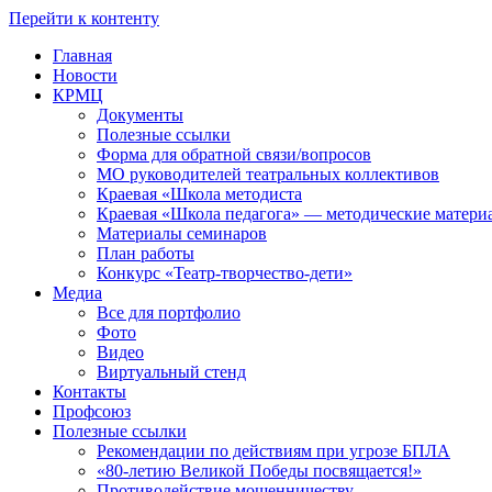
Перейти к контенту
Главная
Новости
КРМЦ
Документы
Полезные ссылки
Форма для обратной связи/вопросов
МО руководителей театральных коллективов
Краевая «Школа методиста
Краевая «Школа педагога» — методические матери
Материалы семинаров
План работы
Конкурс «Театр-творчество-дети»
Медиа
Все для портфолио
Фото
Видео
Виртуальный стенд
Контакты
Профсоюз
Полезные ссылки
Рекомендации по действиям при угрозе БПЛА
«80-летию Великой Победы посвящается!»
Противодействие мошенничеству