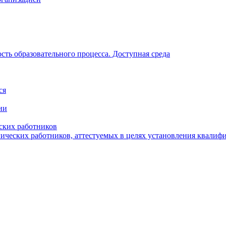
ть образовательного процесса. Доступная среда
ся
ии
ских работников
гических работников, аттестуемых в целях установления квалиф