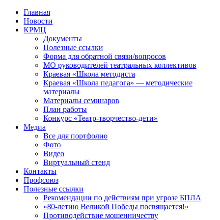
Перейти
Главная
к
Новости
контенту
КРМЦ
Документы
Полезные ссылки
Форма для обратной связи/вопросов
МО руководителей театральных коллективов
Краевая «Школа методиста
Краевая «Школа педагога» — методические
материалы
Материалы семинаров
План работы
Конкурс «Театр-творчество-дети»
Медиа
Все для портфолио
Фото
Видео
Виртуальный стенд
Контакты
Профсоюз
Полезные ссылки
Рекомендации по действиям при угрозе БПЛА
«80-летию Великой Победы посвящается!»
Противодействие мошенничеству