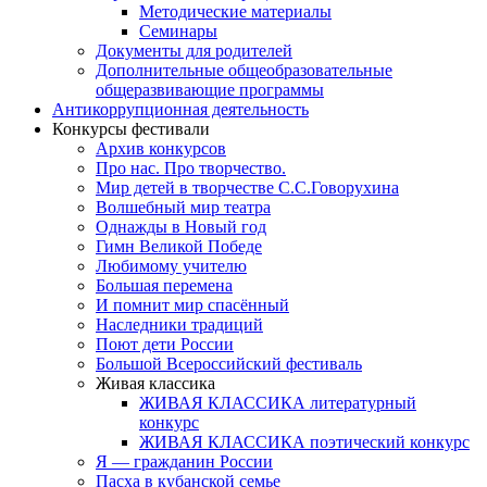
Методические материалы
Семинары
Документы для родителей
Дополнительные общеобразовательные
общеразвивающие программы
Антикоррупционная деятельность
Конкурсы фестивали
Архив конкурсов
Про нас. Про творчество.
Мир детей в творчестве С.С.Говорухина
Волшебный мир театра
Однажды в Новый год
Гимн Великой Победе
Любимому учителю
Большая перемена
И помнит мир спасённый
Наследники традиций
Поют дети России
Большой Всероссийский фестиваль
Живая классика
ЖИВАЯ КЛАССИКА литературный
конкурс
ЖИВАЯ КЛАССИКА поэтический конкурс
Я — гражданин России
Пасха в кубанской семье