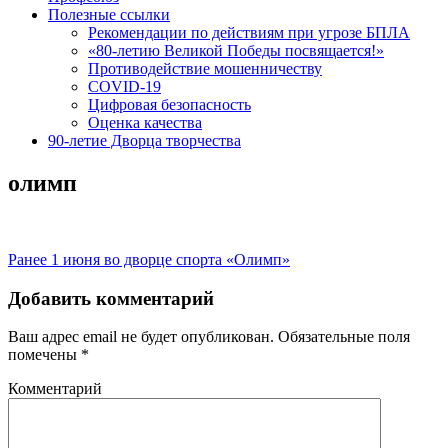
Полезные ссылки
Рекомендации по действиям при угрозе БПЛА
«80-летию Великой Победы посвящается!»
Противодействие мошенничеству
COVID-19
Цифровая безопасность
Оценка качества
90-летие Дворца творчества
олимп
Навигация
Предыдущая
Ранее
1 июня во дворце спорта «Олимп»
запись:
по
Добавить комментарий
записям
Ваш адрес email не будет опубликован.
Обязательные поля
помечены
*
Комментарий