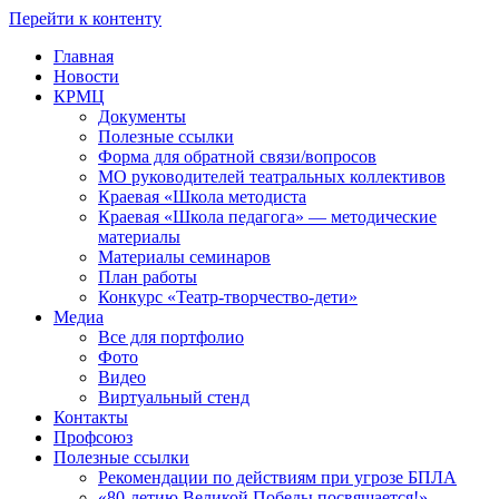
Перейти к контенту
Главная
Новости
КРМЦ
Документы
Полезные ссылки
Форма для обратной связи/вопросов
МО руководителей театральных коллективов
Краевая «Школа методиста
Краевая «Школа педагога» — методические
материалы
Материалы семинаров
План работы
Конкурс «Театр-творчество-дети»
Медиа
Все для портфолио
Фото
Видео
Виртуальный стенд
Контакты
Профсоюз
Полезные ссылки
Рекомендации по действиям при угрозе БПЛА
«80-летию Великой Победы посвящается!»