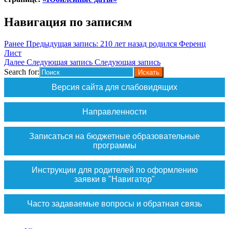
Навигация по записям
Ранее
Предыдущая запись:
210 лет назад родился Ференц
Лист
Далее
Следующая запись
Следующая запись
Search for:
Версия сайта для слабовидящих
Направленности
Записаться на бюджетные образовательные
программы
Инструкции для родителей по оформлению
заявки в "Навигатор"
Часто задаваемые вопросы и обратная связь