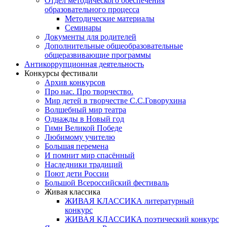
Отдел методического обеспечения
образовательного процесса
Методические материалы
Семинары
Документы для родителей
Дополнительные общеобразовательные
общеразвивающие программы
Антикоррупционная деятельность
Конкурсы фестивали
Архив конкурсов
Про нас. Про творчество.
Мир детей в творчестве С.С.Говорухина
Волшебный мир театра
Однажды в Новый год
Гимн Великой Победе
Любимому учителю
Большая перемена
И помнит мир спасённый
Наследники традиций
Поют дети России
Большой Всероссийский фестиваль
Живая классика
ЖИВАЯ КЛАССИКА литературный
конкурс
ЖИВАЯ КЛАССИКА поэтический конкурс