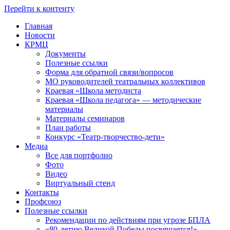
Перейти к контенту
Главная
Новости
КРМЦ
Документы
Полезные ссылки
Форма для обратной связи/вопросов
МО руководителей театральных коллективов
Краевая «Школа методиста
Краевая «Школа педагога» — методические
материалы
Материалы семинаров
План работы
Конкурс «Театр-творчество-дети»
Медиа
Все для портфолио
Фото
Видео
Виртуальный стенд
Контакты
Профсоюз
Полезные ссылки
Рекомендации по действиям при угрозе БПЛА
«80-летию Великой Победы посвящается!»