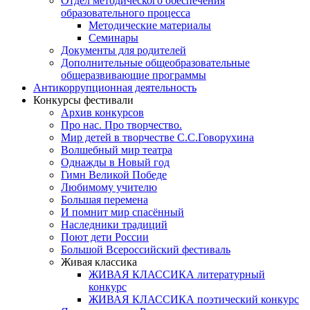
Отдел методического обеспечения
образовательного процесса
Методические материалы
Семинары
Документы для родителей
Дополнительные общеобразовательные
общеразвивающие программы
Антикоррупционная деятельность
Конкурсы фестивали
Архив конкурсов
Про нас. Про творчество.
Мир детей в творчестве С.С.Говорухина
Волшебный мир театра
Однажды в Новый год
Гимн Великой Победе
Любимому учителю
Большая перемена
И помнит мир спасённый
Наследники традиций
Поют дети России
Большой Всероссийский фестиваль
Живая классика
ЖИВАЯ КЛАССИКА литературный
конкурс
ЖИВАЯ КЛАССИКА поэтический конкурс