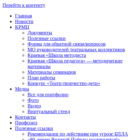
Перейти к контенту
Главная
Новости
КРМЦ
Документы
Полезные ссылки
Форма для обратной связи/вопросов
МО руководителей театральных коллективов
Краевая «Школа методиста
Краевая «Школа педагога» — методические
материалы
Материалы семинаров
План работы
Конкурс «Театр-творчество-дети»
Медиа
Все для портфолио
Фото
Видео
Виртуальный стенд
Контакты
Профсоюз
Полезные ссылки
Рекомендации по действиям при угрозе БПЛА
«80-летию Великой Победы посвящается!»