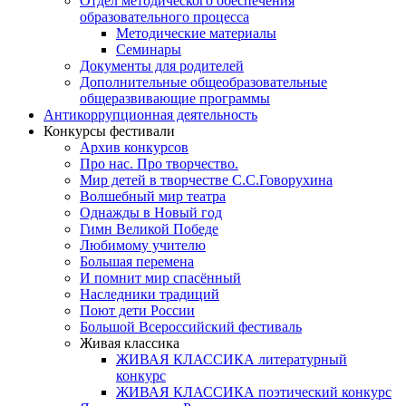
Отдел методического обеспечения
образовательного процесса
Методические материалы
Семинары
Документы для родителей
Дополнительные общеобразовательные
общеразвивающие программы
Антикоррупционная деятельность
Конкурсы фестивали
Архив конкурсов
Про нас. Про творчество.
Мир детей в творчестве С.С.Говорухина
Волшебный мир театра
Однажды в Новый год
Гимн Великой Победе
Любимому учителю
Большая перемена
И помнит мир спасённый
Наследники традиций
Поют дети России
Большой Всероссийский фестиваль
Живая классика
ЖИВАЯ КЛАССИКА литературный
конкурс
ЖИВАЯ КЛАССИКА поэтический конкурс