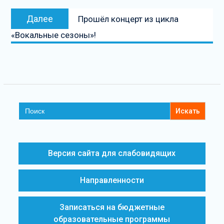
записям
Следующая
Далее
Прошёл концерт из цикла
запись
«Вокальные сезоны»!
Search
for:
Версия сайта для слабовидящих
Направленности
Записаться на бюджетные
образовательные программы