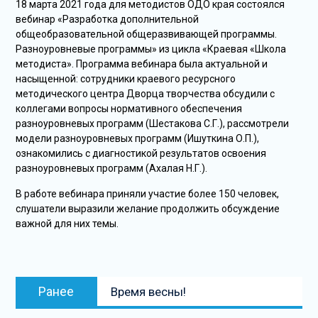
18 марта 2021 года для методистов ОДО края состоялся
вебинар «Разработка дополнительной
общеобразовательной общеразвивающей программы.
Разноуровневые программы» из цикла «Краевая «Школа
методиста». Программа вебинара была актуальной и
насыщенной: сотрудники краевого ресурсного
методического центра Дворца творчества обсудили с
коллегами вопросы нормативного обеспечения
разноуровневых программ (Шестакова С.Г.), рассмотрели
модели разноуровневых программ (Ишуткина О.П.),
ознакомились с диагностикой результатов освоения
разноуровневых программ (Ахалая Н.Г.).
В работе вебинара приняли участие более 150 человек,
слушатели выразили желание продолжить обсуждение
важной для них темы.
Навигация
Предыдущая
Ранее
Время весны!
по
запись: