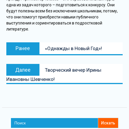
одна из задач которого – подготовиться к конкурсу. Они
будут полезны всем без исключения школьникам, потому,
что они помогут приобрести навыки публичного
выступления и сориентироваться в подростковой
литературе.
Навигация
Предыдущая
Ранее
«Однажды в Новый Год»!
по
запись:
записям
Следующая
Далее
Творческий вечер Ирины
запись
Ивановны Шевченко!
Search
for: