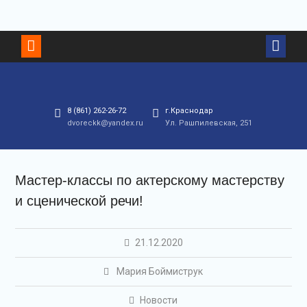
Перейти
к
контенту
8 (861) 262-26-72
г.Краснодар
dvoreckk@yandex.ru
Ул. Рашпилевская, 251
Мастер-классы по актерскому мастерству
и сценической речи!
21.12.2020
Мария Боймиструк
Новости