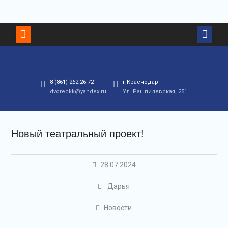
8 (861) 262-26-72
г.Краснодар
dvoreckk@yandex.ru
Ул. Рашпилевская, 251
Новый театральный проект!
28.07.2024
Дарья
Новости