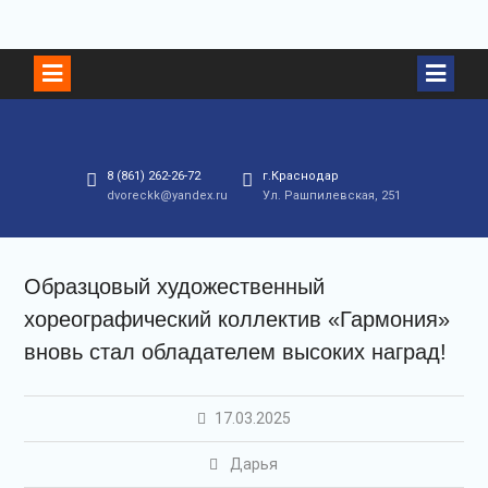
8 (861) 262-26-72
г.Краснодар
dvoreckk@yandex.ru
Ул. Рашпилевская, 251
Образцовый художественный
хореографический коллектив «Гармония»
вновь стал обладателем высоких наград!
17.03.2025
Дарья