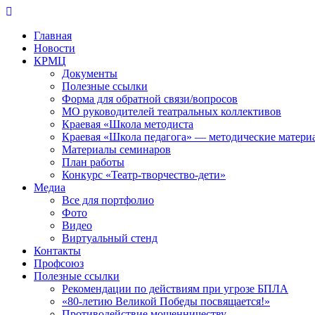
Перейти
к
Главная
контенту
Новости
КРМЦ
Документы
Полезные ссылки
Форма для обратной связи/вопросов
МО руководителей театральных коллективов
Краевая «Школа методиста
Краевая «Школа педагога» — методические матери
Материалы семинаров
План работы
Конкурс «Театр-творчество-дети»
Медиа
Все для портфолио
Фото
Видео
Виртуальный стенд
Контакты
Профсоюз
Полезные ссылки
Рекомендации по действиям при угрозе БПЛА
«80-летию Великой Победы посвящается!»
Противодействие мошенничеству