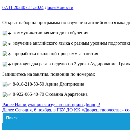
07.11.2024
07.11.2024
Дарья
Новости
Открыт набор на программы по изучению английского языка 
коммуникативная методика обучения
изучение английского языка с разным уровнем подготовк
проработка школьной программы занятия
проходят два раза в неделю по 2 урока Аудирование. Грам
Запишитесь на занятия, позвонив по номерам:
8-918-218-53-50 Арина Дмитриевна
8-922-065-40-70 Сюзанна Араратовна
Навигация
Предыдущая
Ранее
Наши учащиеся изучают историю Дворца!
запись:
Следующая
Далее
Сегодня, 6 ноября, в ГБУ ДО КК «Дворец творчества» с
по
Search
запись
for:
записям