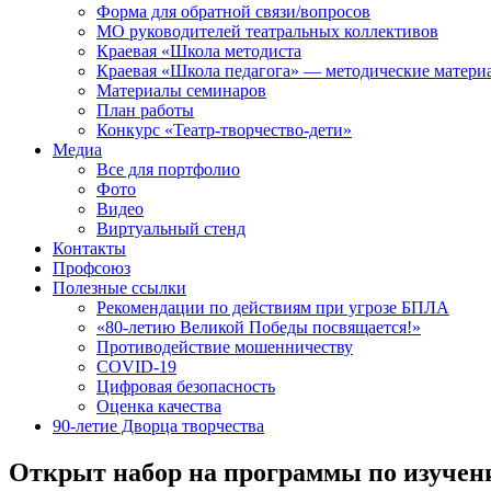
Форма для обратной связи/вопросов
МО руководителей театральных коллективов
Краевая «Школа методиста
Краевая «Школа педагога» — методические матери
Материалы семинаров
План работы
Конкурс «Театр-творчество-дети»
Медиа
Все для портфолио
Фото
Видео
Виртуальный стенд
Контакты
Профсоюз
Полезные ссылки
Рекомендации по действиям при угрозе БПЛА
«80-летию Великой Победы посвящается!»
Противодействие мошенничеству
COVID-19
Цифровая безопасность
Оценка качества
90-летие Дворца творчества
Открыт набор на программы по изучен