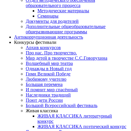
Отдел методического обеспечения
образовательного процесса
Методические материалы
Семинары
Документы для родителей
Дополнительные общеобразовательные
общеразвивающие программы
Антикоррупционная деятельность
Конкурсы фестивали
Архив конкурсов
Про нас. Про творчество.
Мир детей в творчестве С.С.Говорухина
Волшебный мир театра
Однажды в Новый год
Гимн Великой Победе
Любимому учителю
Большая перемена
И помнит мир спасённый
Наследники традиций
Поют дети России
Большой Всероссийский фестиваль
Живая классика
ЖИВАЯ КЛАССИКА литературный
конкурс
ЖИВАЯ КЛАССИКА поэтический конкурс