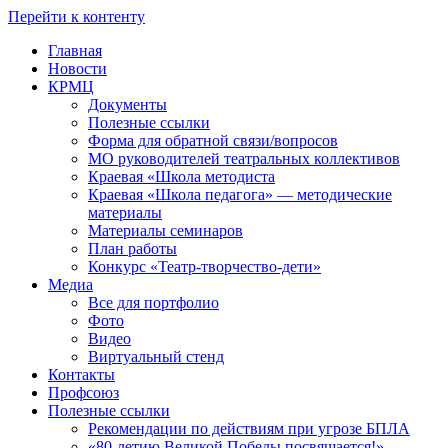
Перейти к контенту
Главная
Новости
КРМЦ
Документы
Полезные ссылки
Форма для обратной связи/вопросов
МО руководителей театральных коллективов
Краевая «Школа методиста
Краевая «Школа педагога» — методические
материалы
Материалы семинаров
План работы
Конкурс «Театр-творчество-дети»
Медиа
Все для портфолио
Фото
Видео
Виртуальный стенд
Контакты
Профсоюз
Полезные ссылки
Рекомендации по действиям при угрозе БПЛА
«80-летию Великой Победы посвящается!»