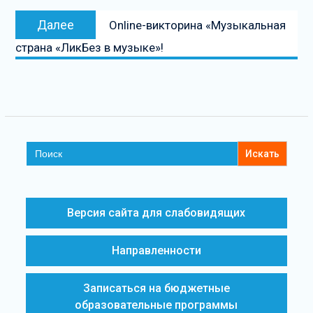
Следующая
Далее
Оnline-викторина «Музыкальная
запись
страна «ЛикБез в музыке»!
Search
for:
Версия сайта для слабовидящих
Направленности
Записаться на бюджетные
образовательные программы