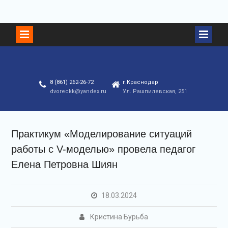
8 (861) 262-26-72
г.Краснодар
dvoreckk@yandex.ru
Ул. Рашпилевская, 251
Практикум «Моделирование ситуаций
работы с V-моделью» провела педагог
Елена Петровна Шиян
18.03.2024
Кристина Бурьба