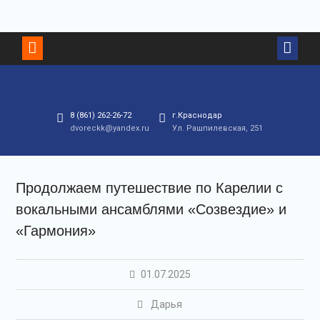
8 (861) 262-26-72
г.Краснодар
dvoreckk@yandex.ru
Ул. Рашпилевская, 251
Продолжаем путешествие по Карелии с
вокальными ансамблями «Созвездие» и
«Гармония»
01.07.2025
Дарья