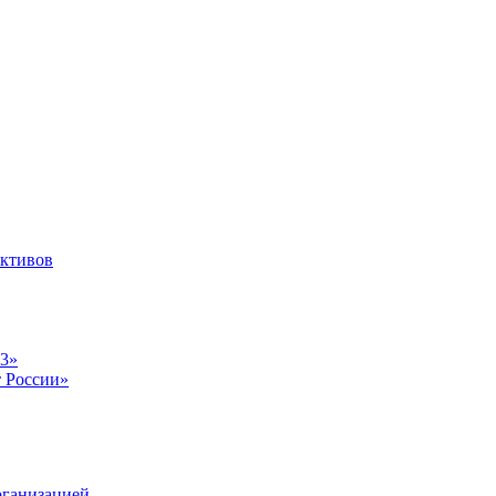
ективов
23»
т России»
рганизацией