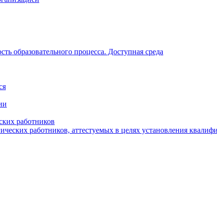
ть образовательного процесса. Доступная среда
ся
ии
ских работников
гических работников, аттестуемых в целях установления квалиф