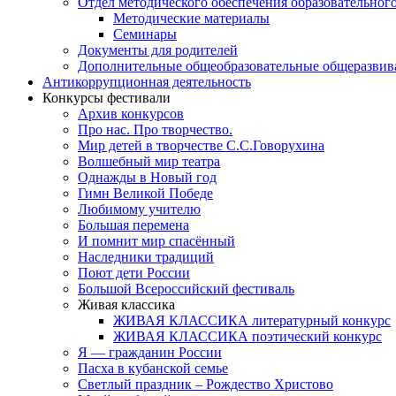
Отдел методического обеспечения образовательног
Методические материалы
Семинары
Документы для родителей
Дополнительные общеобразовательные общеразви
Антикоррупционная деятельность
Конкурсы фестивали
Архив конкурсов
Про нас. Про творчество.
Мир детей в творчестве С.С.Говорухина
Волшебный мир театра
Однажды в Новый год
Гимн Великой Победе
Любимому учителю
Большая перемена
И помнит мир спасённый
Наследники традиций
Поют дети России
Большой Всероссийский фестиваль
Живая классика
ЖИВАЯ КЛАССИКА литературный конкурс
ЖИВАЯ КЛАССИКА поэтический конкурс
Я — гражданин России
Пасха в кубанской семье
Светлый праздник – Рождество Христово