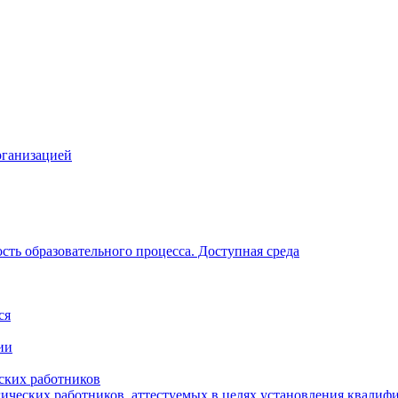
рганизацией
ть образовательного процесса. Доступная среда
ся
ии
ских работников
гических работников, аттестуемых в целях установления квалиф