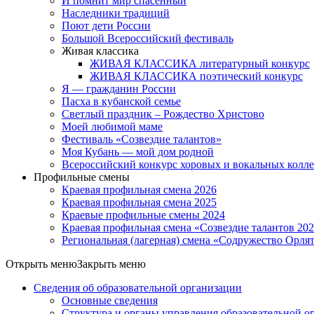
И помнит мир спасённый
Наследники традиций
Поют дети России
Большой Всероссийский фестиваль
Живая классика
ЖИВАЯ КЛАССИКА литературный конкурс
ЖИВАЯ КЛАССИКА поэтический конкурс
Я — гражданин России
Пасха в кубанской семье
Светлый праздник – Рождество Христово
Моей любимой маме
Фестиваль «Созвездие талантов»
Моя Кубань — мой дом родной
Всероссийский конкурс хоровых и вокальных колл
Профильные смены
Краевая профильная смена 2026
Краевая профильная смена 2025
Краевые профильные смены 2024
Краевая профильная смена «Созвездие талантов 20
Региональная (лагерная) смена «Содружество Орля
Открыть меню
Закрыть меню
Сведения об образовательной организации
Основные сведения
Структура и органы управления образовательной о