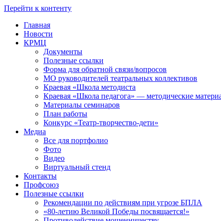
Перейти к контенту
Главная
Новости
КРМЦ
Документы
Полезные ссылки
Форма для обратной связи/вопросов
МО руководителей театральных коллективов
Краевая «Школа методиста
Краевая «Школа педагога» — методические матери
Материалы семинаров
План работы
Конкурс «Театр-творчество-дети»
Медиа
Все для портфолио
Фото
Видео
Виртуальный стенд
Контакты
Профсоюз
Полезные ссылки
Рекомендации по действиям при угрозе БПЛА
«80-летию Великой Победы посвящается!»
Противодействие мошенничеству