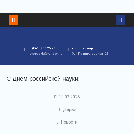
8 (861) 262-26-72
г.Краснодар
dvoreckk@yandex.ru
Ул. Рашпилевская, 251
С Днём российской науки!
13.02.2026
Дарья
Новости