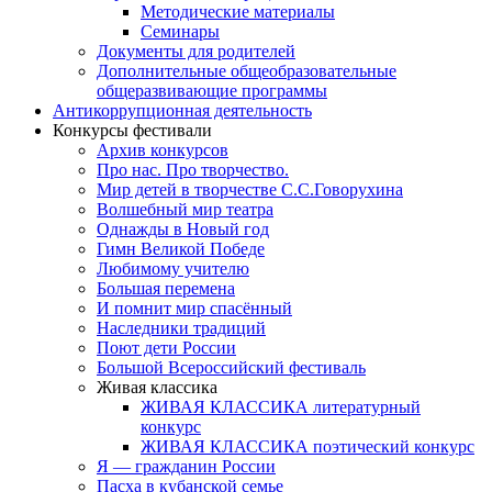
Методические материалы
Семинары
Документы для родителей
Дополнительные общеобразовательные
общеразвивающие программы
Антикоррупционная деятельность
Конкурсы фестивали
Архив конкурсов
Про нас. Про творчество.
Мир детей в творчестве С.С.Говорухина
Волшебный мир театра
Однажды в Новый год
Гимн Великой Победе
Любимому учителю
Большая перемена
И помнит мир спасённый
Наследники традиций
Поют дети России
Большой Всероссийский фестиваль
Живая классика
ЖИВАЯ КЛАССИКА литературный
конкурс
ЖИВАЯ КЛАССИКА поэтический конкурс
Я — гражданин России
Пасха в кубанской семье