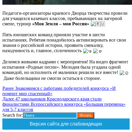
Педагоги-организаторы краевого Дворца творчества провели
для учащихся казачьих классов, пребывающих на лагерной
смене, турнир
«Моя Земля – моя Россия»
Пять юношеских команд приняли участие в шести
испытаниях. Ребятам понадобилось активизировать все свои
знания о российской истории, проявить смекалку,
находчивость и, главное, сплоченность
Делимся живыми кадрами с мероприятия! На видео фрагмент
испытания «Родные песни». Мелодия была угадана одной
командой, но исполнить её мальчики решили все вместе!
Даже болельщики не смогли остаться в стороне.
Навигация
Предыдущая
Ранее
Знакомимся с работами победителей конкурса «И
запись:
помнит мир спасенный»
по
Следующая
Далее
47 школьников Краснодарского края стали
записям
запись
финалистами Всероссийского конкурса «Большая перемена»
для 5-7 классов
Search for:
Версия сайта для слабовидящих