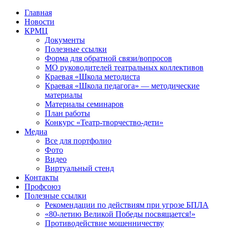
Перейти
Главная
к
Новости
контенту
КРМЦ
Документы
Полезные ссылки
Форма для обратной связи/вопросов
МО руководителей театральных коллективов
Краевая «Школа методиста
Краевая «Школа педагога» — методические
материалы
Материалы семинаров
План работы
Конкурс «Театр-творчество-дети»
Медиа
Все для портфолио
Фото
Видео
Виртуальный стенд
Контакты
Профсоюз
Полезные ссылки
Рекомендации по действиям при угрозе БПЛА
«80-летию Великой Победы посвящается!»
Противодействие мошенничеству