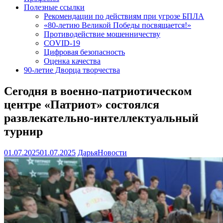
Полезные ссылки
Рекомендации по действиям при угрозе БПЛА
«80-летию Великой Победы посвящается!»
Противодействие мошенничеству
COVID-19
Цифровая безопасность
Оценка качества
90-летие Дворца творчества
Сегодня в военно-патриотическом
центре «Патриот» состоялся
развлекательно-интеллектуальный
турнир
01.07.2025
01.07.2025
Дарья
Новости