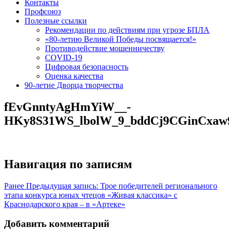
Контакты
Профсоюз
Полезные ссылки
Рекомендации по действиям при угрозе БПЛА
«80-летию Великой Победы посвящается!»
Противодействие мошенничеству
COVID-19
Цифровая безопасность
Оценка качества
90-летие Дворца творчества
fEvGnntyAgHmYiW__-
HKy8S31WS_lbolW_9_bddCj9CGinCxaw
Навигация по записям
Ранее
Предыдущая запись:
Трое победителей регионального
этапа конкурса юных чтецов «Живая классика» с
Краснодарского края – в «Артеке»
Добавить комментарий