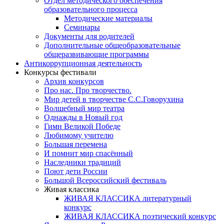
Отдел методического обеспечения
образовательного процесса
Методические материалы
Семинары
Документы для родителей
Дополнительные общеобразовательные
общеразвивающие программы
Антикоррупционная деятельность
Конкурсы фестивали
Архив конкурсов
Про нас. Про творчество.
Мир детей в творчестве С.С.Говорухина
Волшебный мир театра
Однажды в Новый год
Гимн Великой Победе
Любимому учителю
Большая перемена
И помнит мир спасённый
Наследники традиций
Поют дети России
Большой Всероссийский фестиваль
Живая классика
ЖИВАЯ КЛАССИКА литературный
конкурс
ЖИВАЯ КЛАССИКА поэтический конкурс