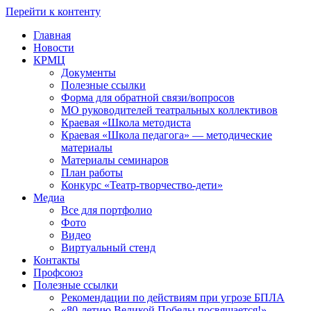
Перейти к контенту
Главная
Новости
КРМЦ
Документы
Полезные ссылки
Форма для обратной связи/вопросов
МО руководителей театральных коллективов
Краевая «Школа методиста
Краевая «Школа педагога» — методические
материалы
Материалы семинаров
План работы
Конкурс «Театр-творчество-дети»
Медиа
Все для портфолио
Фото
Видео
Виртуальный стенд
Контакты
Профсоюз
Полезные ссылки
Рекомендации по действиям при угрозе БПЛА
«80-летию Великой Победы посвящается!»