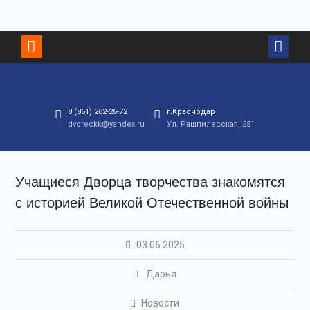
8 (861) 262-26-72
г.Краснодар
dvoreckk@yandex.ru
Ул. Рашпилевская, 251
Учащиеся Дворца творчества знакомятся
с историей Великой Отечественной войны
03.06.2025
Дарья
Новости