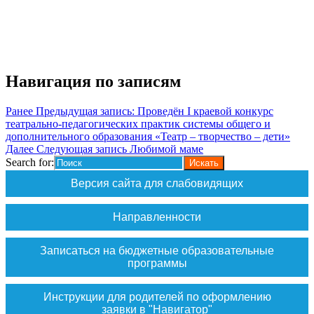
Навигация по записям
Ранее
Предыдущая запись:
Проведён I краевой конкурс
театрально-педагогических практик системы общего и
дополнительного образования «Театр – творчество – дети»
Далее
Следующая запись
Любимой маме
Search for:
Версия сайта для слабовидящих
Направленности
Записаться на бюджетные образовательные
программы
Инструкции для родителей по оформлению
заявки в "Навигатор"