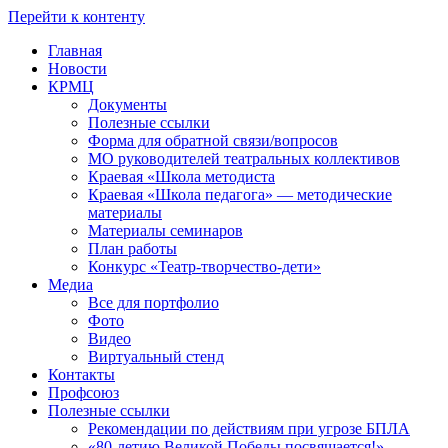
Перейти к контенту
Главная
Новости
КРМЦ
Документы
Полезные ссылки
Форма для обратной связи/вопросов
МО руководителей театральных коллективов
Краевая «Школа методиста
Краевая «Школа педагога» — методические
материалы
Материалы семинаров
План работы
Конкурс «Театр-творчество-дети»
Медиа
Все для портфолио
Фото
Видео
Виртуальный стенд
Контакты
Профсоюз
Полезные ссылки
Рекомендации по действиям при угрозе БПЛА
«80-летию Великой Победы посвящается!»