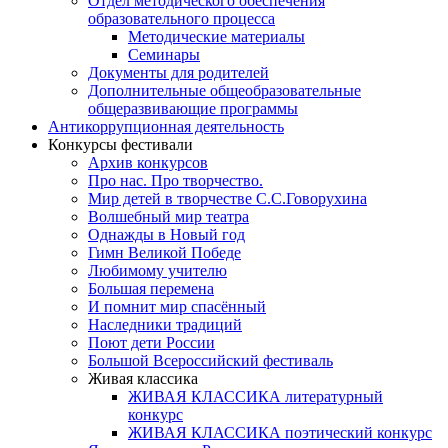
Отдел методического обеспечения
образовательного процесса
Методические материалы
Семинары
Документы для родителей
Дополнительные общеобразовательные
общеразвивающие программы
Антикоррупционная деятельность
Конкурсы фестивали
Архив конкурсов
Про нас. Про творчество.
Мир детей в творчестве С.С.Говорухина
Волшебный мир театра
Однажды в Новый год
Гимн Великой Победе
Любимому учителю
Большая перемена
И помнит мир спасённый
Наследники традиций
Поют дети России
Большой Всероссийский фестиваль
Живая классика
ЖИВАЯ КЛАССИКА литературный
конкурс
ЖИВАЯ КЛАССИКА поэтический конкурс