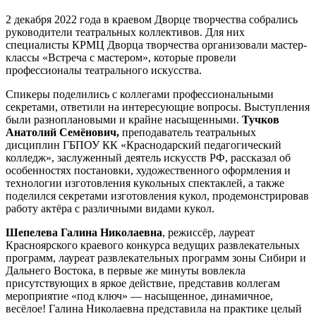
2 декабря 2022 года в краевом Дворце творчества собрались
руководители театральных коллективов. Для них
специалисты КРМЦ Дворца творчества организовали мастер-
классы «Встреча с мастером», которые провели
профессионалы театрального искусства.
Спикеры поделились с коллегами профессиональными
секретами, ответили на интересующие вопросы. Выступления
были разноплановыми и крайне насыщенными.
Тучков
Анатолий Семёнович,
преподаватель театральных
дисциплин ГБПОУ КК «Краснодарский педагогический
колледж», заслуженный деятель искусств РФ, рассказал об
особенностях постановки, художественного оформления и
технологии изготовления кукольных спектаклей, а также
поделился секретами изготовления кукол, продемонстрировав
работу актёра с различными видами кукол.
Шепелева Галина Николаевна
, режиссёр, лауреат
Красноярского краевого конкурса ведущих развлекательных
программ, лауреат развлекательных программ зоны Сибири и
Дальнего Востока, в первые же минуты вовлекла
присутствующих в яркое действие, представив коллегам
мероприятие «под ключ» — насыщенное, динамичное,
весёлое! Галина Николаевна представила на практике целый