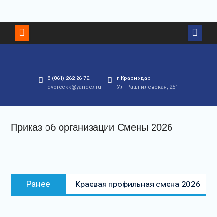
Перейти
к
контенту
8 (861) 262-26-72
г.Краснодар
dvoreckk@yandex.ru
Ул. Рашпилевская, 251
Приказ об организации Смены 2026
Навигация
Предыдущая
Ранее
Краевая профильная смена 2026
по
запись:
записям