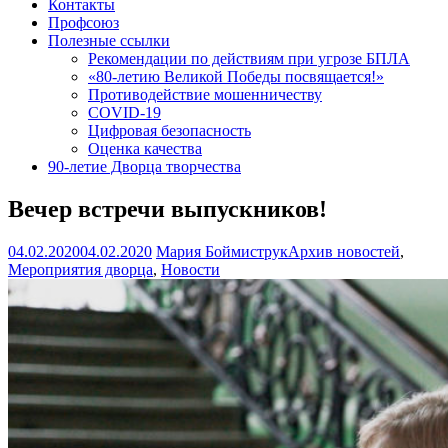
Контакты
Профсоюз
Полезные ссылки
Рекомендации по действиям при угрозе БПЛА
«80-летию Великой Победы посвящается!»
Противодействие мошенничеству
COVID-19
Цифровая безопасность
Оценка качества
90-летие Дворца творчества
Вечер встречи выпускников!
04.02.2020
04.02.2020
Мария Боймиструк
Архив новостей
,
Мероприятия дворца
,
Новости