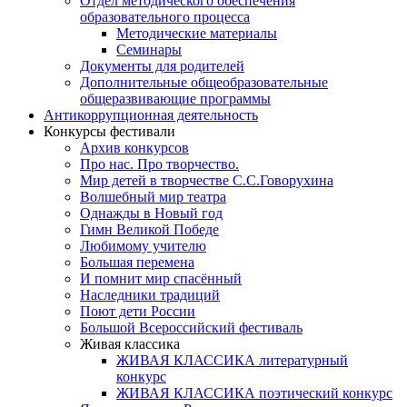
Отдел методического обеспечения
образовательного процесса
Методические материалы
Семинары
Документы для родителей
Дополнительные общеобразовательные
общеразвивающие программы
Антикоррупционная деятельность
Конкурсы фестивали
Архив конкурсов
Про нас. Про творчество.
Мир детей в творчестве С.С.Говорухина
Волшебный мир театра
Однажды в Новый год
Гимн Великой Победе
Любимому учителю
Большая перемена
И помнит мир спасённый
Наследники традиций
Поют дети России
Большой Всероссийский фестиваль
Живая классика
ЖИВАЯ КЛАССИКА литературный
конкурс
ЖИВАЯ КЛАССИКА поэтический конкурс