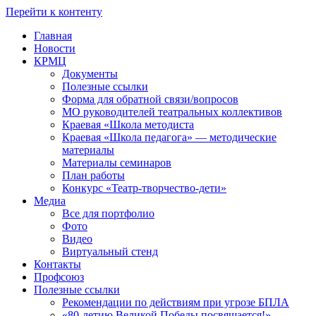
Перейти к контенту
Главная
Новости
КРМЦ
Документы
Полезные ссылки
Форма для обратной связи/вопросов
МО руководителей театральных коллективов
Краевая «Школа методиста
Краевая «Школа педагога» — методические
материалы
Материалы семинаров
План работы
Конкурс «Театр-творчество-дети»
Медиа
Все для портфолио
Фото
Видео
Виртуальный стенд
Контакты
Профсоюз
Полезные ссылки
Рекомендации по действиям при угрозе БПЛА
«80-летию Великой Победы посвящается!»