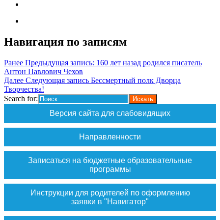
Навигация по записям
Ранее
Предыдущая запись:
160 лет назад родился писатель
Антон Павлович Чехов
Далее
Следующая запись
Бессмертный полк Дворца
Творчества!
Search for:
Версия сайта для слабовидящих
Направленности
Записаться на бюджетные образовательные
программы
Инструкции для родителей по оформлению
заявки в "Навигатор"