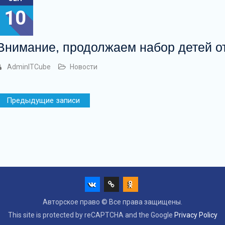
10
Внимание, продолжаем набор детей от
AdminITCube
Новости
Навигация
Предыдущие записи
по
записям
Vk
Max
ok
Авторское право © Все права защищены.
This site is protected by reCAPTCHA and the Google
Privacy Policy