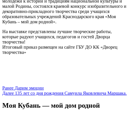
молодёжи к истории и традициям национальной культуры и
малой Родины, состоялся краевой конкурс изобразительного и
декоративно-прикладного творчества среди учащихся
образовательных учреждений Краснодарского края «Моя
Кубань – мой дом родной».
На выставке представлены лучшие творческие работы,
которые радуют учащихся, педагогов и гостей Дворца
творчества!
Итоговый приказ размещен на сайте ГБУ ДО КК «Дворец
творчества»
Навигация
Предыдущая
Ранее
Дарим эмоции
запись:
Следующая
Далее
135 лет со дня рождения Самуила Яковлевича Маршака.
по
запись
записям
Моя Кубань — мой дом родной