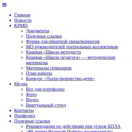
Перейти
к
Главная
контенту
Новости
КРМЦ
Документы
Полезные ссылки
Форма для обратной связи/вопросов
МО руководителей театральных коллективов
Краевая «Школа методиста
Краевая «Школа педагога» — методические
материалы
Материалы семинаров
План работы
Конкурс «Театр-творчество-дети»
Медиа
Все для портфолио
Фото
Видео
Виртуальный стенд
Контакты
Профсоюз
Полезные ссылки
Рекомендации по действиям при угрозе БПЛА
«80-летию Великой Победы посвящается!»