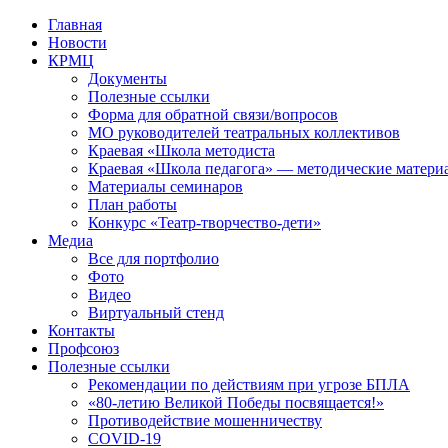
Перейти
Главная
к
Новости
контенту
КРМЦ
Документы
Полезные ссылки
Форма для обратной связи/вопросов
МО руководителей театральных коллективов
Краевая «Школа методиста
Краевая «Школа педагога» — методические матери
Материалы семинаров
План работы
Конкурс «Театр-творчество-дети»
Медиа
Все для портфолио
Фото
Видео
Виртуальный стенд
Контакты
Профсоюз
Полезные ссылки
Рекомендации по действиям при угрозе БПЛА
«80-летию Великой Победы посвящается!»
Противодействие мошенничеству
COVID-19