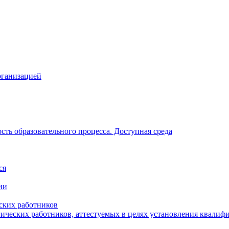
рганизацией
ть образовательного процесса. Доступная среда
ся
ии
ских работников
гических работников, аттестуемых в целях установления квалиф