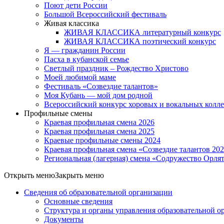
Поют дети России
Большой Всероссийский фестиваль
Живая классика
ЖИВАЯ КЛАССИКА литературный конкурс
ЖИВАЯ КЛАССИКА поэтический конкурс
Я — гражданин России
Пасха в кубанской семье
Светлый праздник – Рождество Христово
Моей любимой маме
Фестиваль «Созвездие талантов»
Моя Кубань — мой дом родной
Всероссийский конкурс хоровых и вокальных колл
Профильные смены
Краевая профильная смена 2026
Краевая профильная смена 2025
Краевые профильные смены 2024
Краевая профильная смена «Созвездие талантов 20
Региональная (лагерная) смена «Содружество Орля
Открыть меню
Закрыть меню
Сведения об образовательной организации
Основные сведения
Структура и органы управления образовательной о
Документы