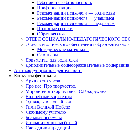
Ребенок и его безопасность
Профориентация
Рекомендации психолога — родителям
Рекомендации психолога — учащимся
Рекомендации психолога — педагогам
Полезные ссылки
Обратная связь
ОТДЕЛ СОЦИАЛЬНО-ПЕДАГОГИЧЕСКОГО ТВ
Отдел методического обеспечения образовательног
Методические материалы
Семинары
Документы для родителей
Дополнительные общеобразовательные общеразви
Антикоррупционная деятельность
Конкурсы фестивали
Архив конкурсов
Про нас. Про творчество.
Мир детей в творчестве С.С.Говорухина
Волшебный мир театра
Однажды в Новый год
Гимн Великой Победе
Любимому учителю
Большая перемена
И помнит мир спасённый
Наследники традиций