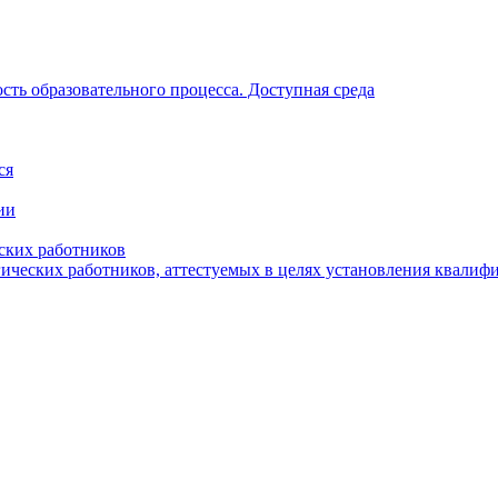
ть образовательного процесса. Доступная среда
ся
ии
ских работников
гических работников, аттестуемых в целях установления квалиф