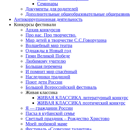
Семинары
Документы для родителей
Дополнительные общеобразовательные общеразви
Антикоррупционная деятельность
Конкурсы фестивали
Архив конкурсов
Про нас. Про творчество.
Мир детей в творчестве С.С.Говорухина
Волшебный мир театра
Однажды в Новый год
Гимн Великой Победе
Любимому учителю
Большая перемена
И помнит мир спасённый
Наследники традиций
Поют дети России
Большой Всероссийский фестиваль
Живая классика
ЖИВАЯ КЛАССИКА литературный конкурс
ЖИВАЯ КЛАССИКА поэтический конкурс
Я — гражданин России
Пасха в кубанской семье
Светлый праздник – Рождество Христово
Моей любимой маме
Фестиваль «Созвездие талантов»