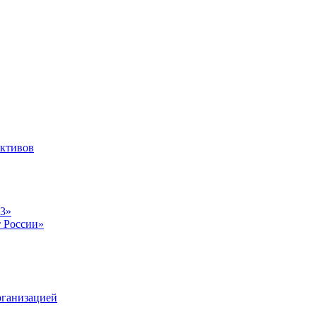
ективов
23»
т России»
рганизацией