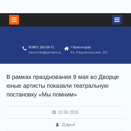
8 (861) 262-26-72
г.Краснодар
dvoreckk@yandex.ru
Ул. Рашпилевская, 251
В рамках празднования 9 мая во Дворце
юные артисты показали театральную
постановку «Мы помним»
02.06.2026
Дарья