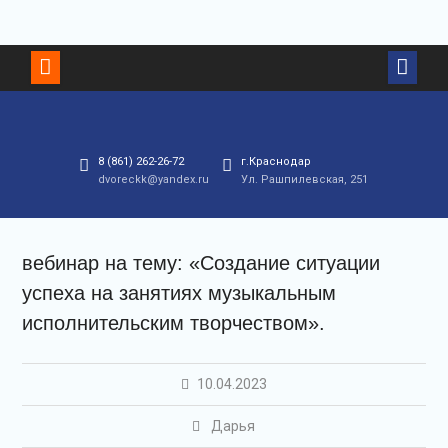
8 (861) 262-26-72
г.Краснодар
dvoreckk@yandex.ru
Ул. Рашпилевская, 251
вебинар на тему: «Создание ситуации
успеха на занятиях музыкальным
исполнительским творчеством».
10.04.2023
Дарья